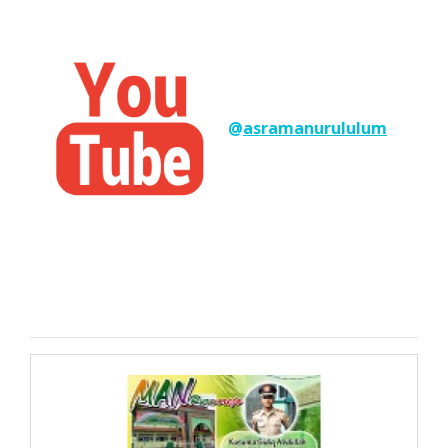
@
asramanurululum